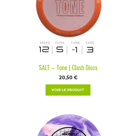
variations.
Les
options
peuvent
être
choisies
sur
la
SALT – Tone | Clash Discs
page
du
20,50
€
produit
VOIR LE PRODUIT
Ce
produit
a