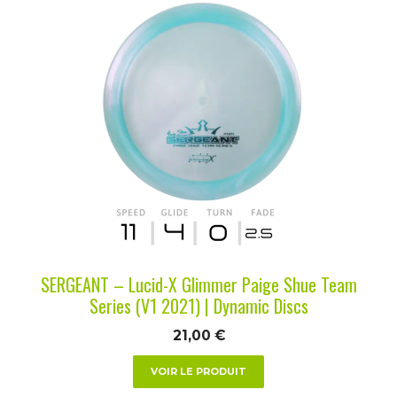
Ce
produit
a
plusieurs
variations.
Les
options
peuvent
être
choisies
sur
la
SERGEANT – Lucid-X Glimmer Paige Shue Team
page
Series (V1 2021) | Dynamic Discs
du
21,00
€
produit
VOIR LE PRODUIT