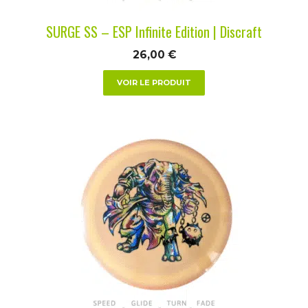
la
SURGE SS – ESP Infinite Edition | Discraft
page
du
26,00
€
produit
VOIR LE PRODUIT
Ce
produit
a
plusieurs
variations.
Les
options
peuvent
être
choisies