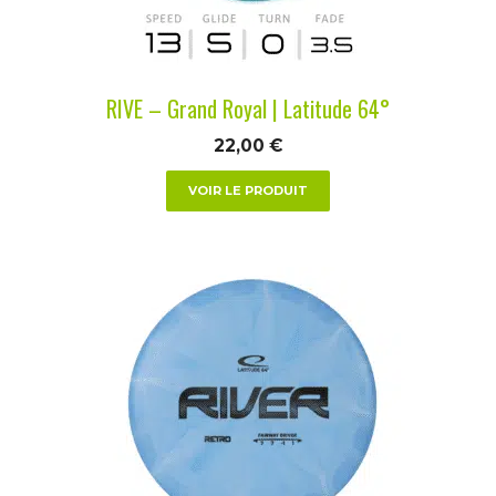
choisies
sur
la
RIVE – Grand Royal | Latitude 64°
page
du
22,00
€
produit
VOIR LE PRODUIT
Ce
produit
a
plusieurs
variations.
Les
options
peuvent