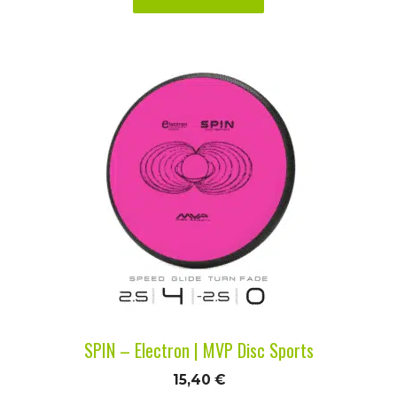
Ce
produit
a
plusieurs
variations.
Les
options
peuvent
être
choisies
sur
la
SPIN – Electron | MVP Disc Sports
page
du
15,40
€