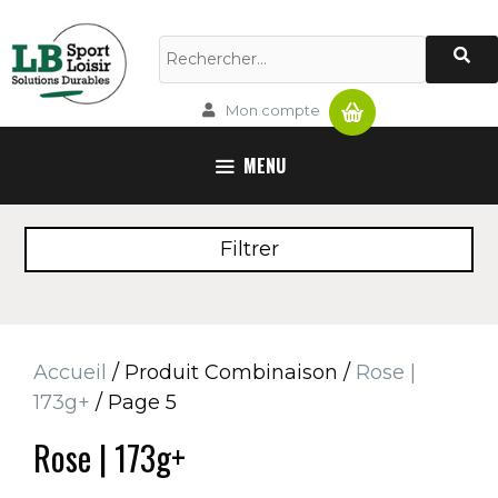
Aller
au
Rechercher :
contenu
Panier
Mon compte
MENU
Filtrer
Accueil
/ Produit Combinaison /
Rose |
173g+
/ Page 5
Rose | 173g+