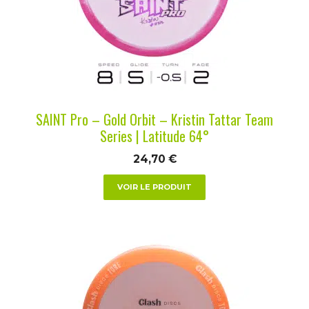
options
peuvent
être
choisies
sur
la
SAINT Pro – Gold Orbit – Kristin Tattar Team
page
Series | Latitude 64°
du
24,70
€
produit
VOIR LE PRODUIT
Ce
produit
a
plusieurs