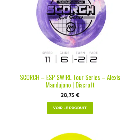
plusieurs
variations.
Les
options
peuvent
être
choisies
sur
la
SCORCH – ESP SWIRL Tour Series – Alexis
page
Mandujano | Discraft
du
28,75
€
produit
VOIR LE PRODUIT
Ce