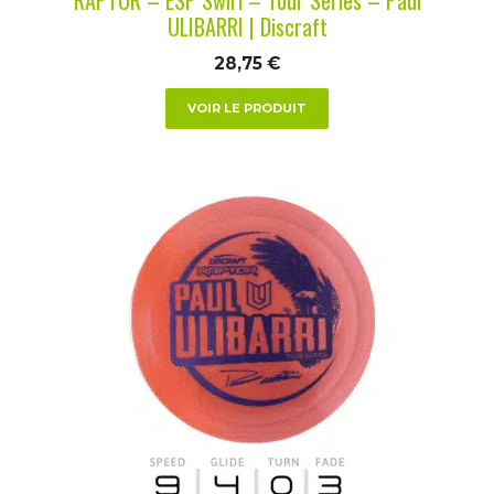
page
ULIBARRI | Discraft
du
28,75
€
produit
VOIR LE PRODUIT
Ce
produit
a
plusieurs
variations.
Les
options
peuvent
être
choisies