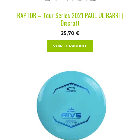
sur
la
RAPTOR – Tour Series 2021 PAUL ULIBARRI |
page
Discraft
du
25,70
€
produit
VOIR LE PRODUIT
Ce
produit
a
plusieurs
variations.
Les
options
peuvent
être