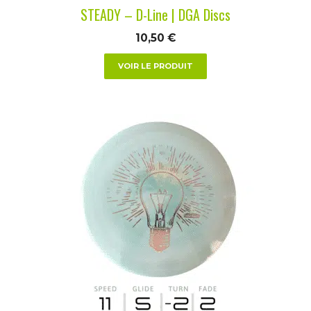
STEADY – D-Line | DGA Discs
page
du
10,50
€
produit
VOIR LE PRODUIT
Ce
produit
a
plusieurs
variations.
Les
options
peuvent
être
choisies
sur