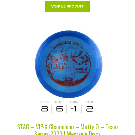
produit
VOIR LE PRODUIT
Ce
produit
a
plusieurs
variations.
Les
options
peuvent
être
choisies
sur
la
STAG – VIP-X Chameleon – Matty O – Team
page
Series-2023 | Westside Discs