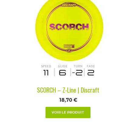
produit
a
plusieurs
variations.
Les
options
peuvent
être
choisies
sur
la
SCORCH – Z-Line | Discraft
page
du
18,70
€
produit
VOIR LE PRODUIT