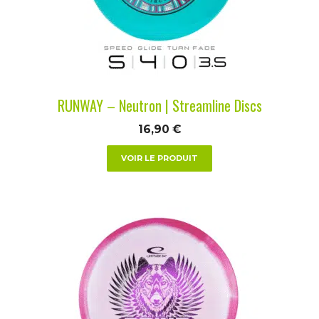
peuvent
être
choisies
sur
la
RUNWAY – Neutron | Streamline Discs
page
du
16,90
€
produit
VOIR LE PRODUIT
Ce
produit
a
plusieurs
variations.
Les