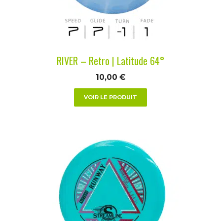
être
choisies
sur
la
RIVER – Retro | Latitude 64°
page
du
10,00
€
produit
VOIR LE PRODUIT
Ce
produit
a
plusieurs
variations.
Les
options