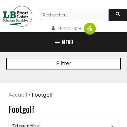
Aller
au
Rechercher :
contenu
Panier
Mon compte
MENU
Filtrer
Accueil
/ Footgolf
Footgolf