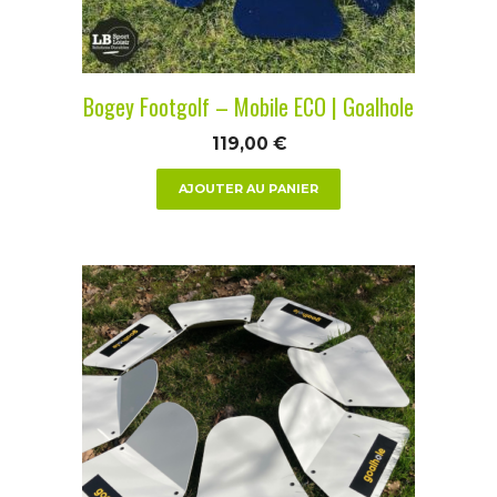
Bogey Footgolf – Mobile ECO | Goalhole
119,00
€
AJOUTER AU PANIER