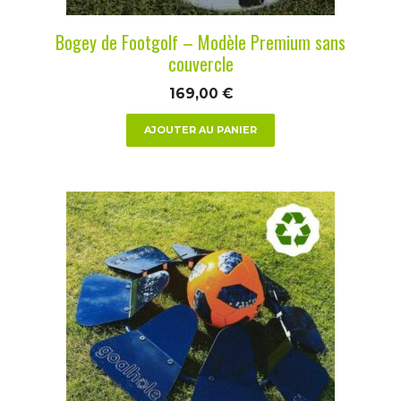
Bogey de Footgolf – Modèle Premium sans
couvercle
169,00
€
AJOUTER AU PANIER