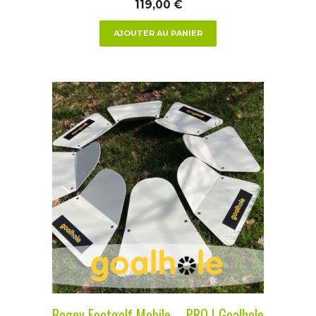
119,00
€
AJOUTER AU PANIER
Bogey Footgolf Mobile – PRO | Goalhole