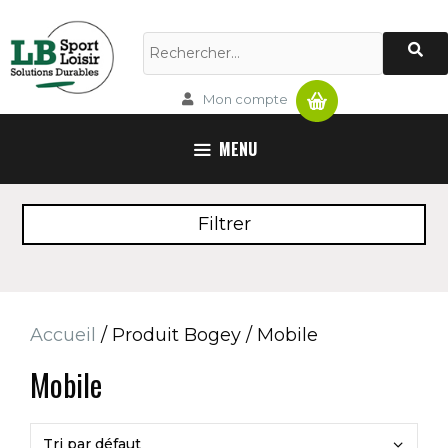
Aller
au
Rechercher :
contenu
Panier
Mon compte
MENU
Filtrer
Accueil
/ Produit Bogey / Mobile
Mobile